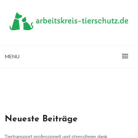
Skip
to
content
Die Seite rund um Tiere
ARBEITSKREIS-
MENU
TIERSCHUTZ.DE
Neueste Beiträge
Tiertransport professionell und stressfreier dank