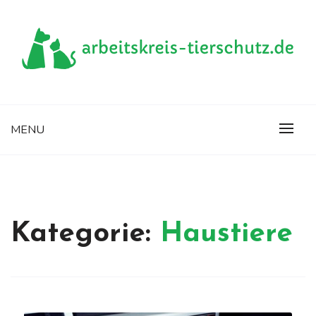
Skip
to
content
Die Seite rund um Tiere
ARBEITSKREIS-
MENU
TIERSCHUTZ.DE
Kategorie:
Haustiere