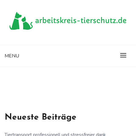
Skip
to
content
Die Seite rund um Tiere
ARBEITSKREIS-
MENU
TIERSCHUTZ.DE
Neueste Beiträge
Tiertransport professionell und stressfreier dank